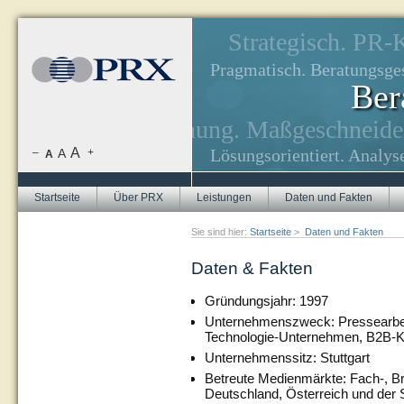
Strategisch. PR
Pragmatisch. Beratungsge
Ber
nahmen, Zielerreichung.
Maßgeschneider
-Strategien.
A
Lösungsorientiert. Analy
–
A
+
A
Startseite
Über PRX
Leistungen
Daten und Fakten
Sie sind hier:
Startseite
>
Daten und Fakten
Daten & Fakten
Gründungsjahr: 1997
Unternehmenszweck: Pressearbei
Technologie-Unternehmen, B2B-
Unternehmenssitz: Stuttgart
Betreute Medienmärkte: Fach-, B
Deutschland, Österreich und der