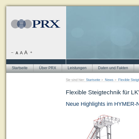
A
–
A
+
A
Startseite
Über PRX
Leistungen
Daten und Fakten
Sie sind hier:
Startseite
>
News
>
Flexible Stei
Flexible Steigtechnik für 
Neue Highlights im HYMER-