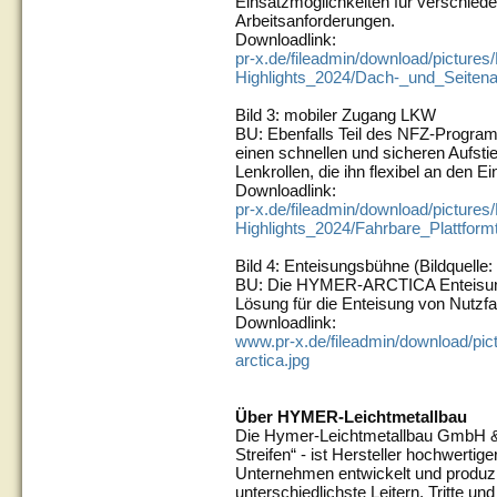
Einsatzmöglichkeiten für verschie
Arbeitsanforderungen.
Downloadlink:
pr-x.de/fileadmin/download/picture
Highlights_2024/Dach-_und_Seitena
Bild 3: mobiler Zugang LKW
BU: Ebenfalls Teil des NFZ-Progra
einen schnellen und sicheren Aufsti
Lenkrollen, die ihn flexibel an den 
Downloadlink:
pr-x.de/fileadmin/download/picture
Highlights_2024/Fahrbare_Plattfor
Bild 4: Enteisungsbühne (Bildquell
BU: Die HYMER-ARCTICA Enteisungs
Lösung für die Enteisung von Nutzf
Downloadlink:
www.pr-x.de/fileadmin/download/pi
arctica.jpg
Über HYMER-Leichtmetallbau
Die Hymer-Leichtmetallbau GmbH &
Streifen“ - ist Hersteller hochwerti
Unternehmen entwickelt und produzi
unterschiedlichste Leitern, Tritte u