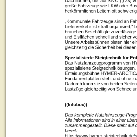
Dachflächen, die laut StVO (§ 23) 
große Fahrzeuge wie LKW oder Busse
herkömmlichen Leitern oft schwierig
„Kommunale Fahrzeuge sind an Fah
Lieferverkehr ist straff organisiert,“
brauchen Beschäftigte zuverlässige 
und Eisflächen schnell und sicher 
Unsere Arbeitsbühnen bieten hier ei
gleichzeitig die Sicherheit bei diese
Spezialisierte Steigtechnik für E
Das Nutzfahrzeugprogramm von HY
spezialisierte Steigtechniklösungen. E
Enteisungsbühne HYMER-ARCTICA, di
Fundamentplatten steht und ohne zu
Dadurch kann sie von beiden Seite
Lastzüge gleichzeitig von Schnee un
((Infobox))
Das komplette Nutzfahrzeuge-Pro
Alle Informationen sind in einer übe
zusammengestellt. Diese steht auf
bereit.
https://www.hymer-steigtechnik.de/