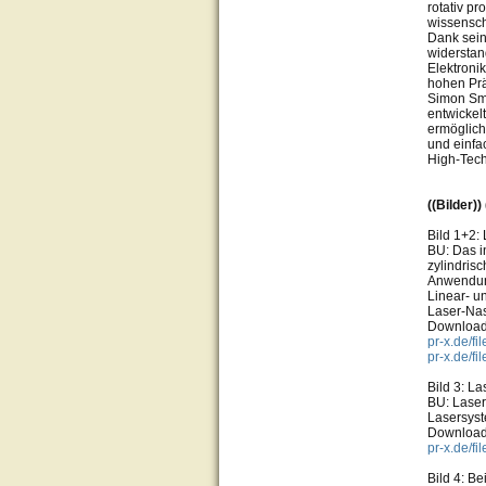
rotativ pr
wissensc
Dank sein
widerstan
Elektroni
hohen Prä
Simon Smi
entwickel
ermöglich
und einfa
High-Tec
((Bilder)
Bild 1+2:
BU: Das i
zylindris
Anwendung
Linear- u
Laser-Na
Download
pr-x.de/f
pr-x.de/f
Bild 3: 
BU: Laser
Lasersyst
Download
pr-x.de/f
Bild 4: Be