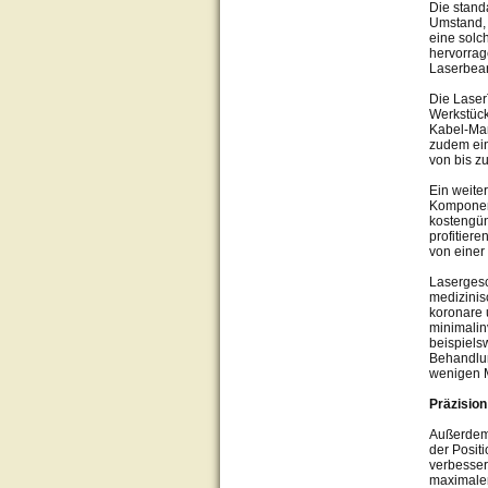
Die stand
Umstand, d
eine solc
hervorrag
Laserbear
Die LaserT
Werkstück
Kabel-Ma
zudem ein
von bis 
Ein weite
Komponen
kostengün
profitiere
von einer 
Lasergesc
medizinis
koronare 
minimalin
beispiels
Behandlun
wenigen M
Präzisio
Außerdem 
der Posit
verbesser
maximalen