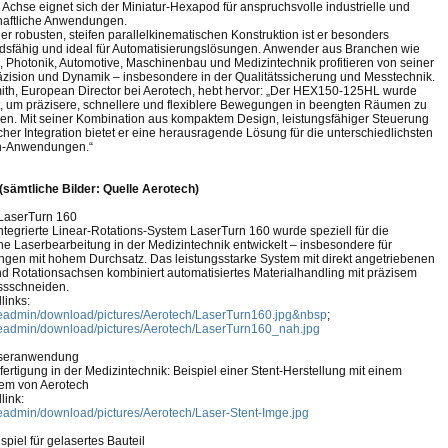
o Achse eignet sich der Miniatur-Hexapod für anspruchsvolle industrielle und
haftliche Anwendungen.
er robusten, steifen parallelkinematischen Konstruktion ist er besonders
dsfähig und ideal für Automatisierungslösungen. Anwender aus Branchen wie
k, Photonik, Automotive, Maschinenbau und Medizintechnik profitieren von seiner
zision und Dynamik – insbesondere in der Qualitätssicherung und Messtechnik.
th, European Director bei Aerotech, hebt hervor: „Der HEX150-125HL wurde
t, um präzisere, schnellere und flexiblere Bewegungen in beengten Räumen zu
en. Mit seiner Kombination aus kompaktem Design, leistungsfähiger Steuerung
cher Integration bietet er eine herausragende Lösung für die unterschiedlichsten
h-Anwendungen.“
) (sämtliche Bilder: Quelle Aerotech)
 LaserTurn 160
ntegrierte Linear-Rotations-System LaserTurn 160 wurde speziell für die
che Laserbearbeitung in der Medizintechnik entwickelt – insbesondere für
en mit hohem Durchsatz. Das leistungsstarke System mit direkt angetriebenen
nd Rotationsachsen kombiniert automatisiertes Materialhandling mit präzisem
ssschneiden.
links:
ileadmin/download/pictures/Aerotech/LaserTurn160.jpg&nbsp
;
ileadmin/download/pictures/Aerotech/LaserTurn160_nah.jpg
Laseranwendung
fertigung in der Medizintechnik: Beispiel einer Stent-Herstellung mit einem
em von Aerotech
link:
ileadmin/download/pictures/Aerotech/Laser-Stent-Imge.jpg
ispiel für gelasertes Bauteil