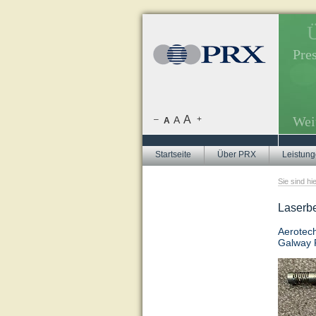
Presseverteiler.
Ü
iers, Themenrecherche, Themenplanung.
Pre
echerchen zu aktuellen Themen.
yse. Pressespiegel.
A
Wei
–
A
+
A
Startseite
Über PRX
Leistun
Sie sind hi
Laserbe
Aerotech
Galway 