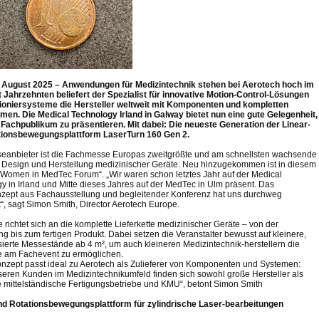
. August 2025 – Anwendungen für Medizintechnik stehen bei Aerotech hoch im
t Jahrzehnten beliefert der Spezialist für innovative Motion-Control-Lösungen
ioniersysteme die Hersteller weltweit mit Komponenten und kompletten
en. Die Medical Technology Irland in Galway bietet nun eine gute Gelegenheit,
Fachpublikum zu präsentieren. Mit dabei: Die neueste Generation der Linear-
tionsbewegungsplattform LaserTurn 160 Gen 2.
eanbieter ist die Fachmesse Europas zweitgrößte und am schnellsten wachsende
 Design und Herstellung medizinischer Geräte. Neu hinzugekommen ist in diesem
„Women in MedTec Forum“. „Wir waren schon letztes Jahr auf der Medical
y in Irland und Mitte dieses Jahres auf der MedTec in Ulm präsent. Das
ept aus Fachausstellung und begleitender Konferenz hat uns durchweg
“, sagt Simon Smith, Director Aerotech Europe.
 richtet sich an die komplette Lieferkette medizinischer Geräte – von der
ng bis zum fertigen Produkt. Dabei setzen die Veranstalter bewusst auf kleinere,
sierte Messestände ab 4 m², um auch kleineren Medizintechnik-herstellern die
 am Fachevent zu ermöglichen.
nzept passt ideal zu Aerotech als Zulieferer von Komponenten und Systemen:
seren Kunden im Medizintechnikumfeld finden sich sowohl große Hersteller als
e mittelständische Fertigungsbetriebe und KMU“, betont Simon Smith
nd Rotationsbewegungsplattform für zylindrische Laser-bearbeitungen