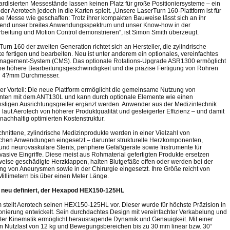
ardisierten Messestände lassen keinen Platz für große Positioniersysteme – ein
er Aerotech jedoch in die Karten spielt. „Unsere LaserTurn 160-Plattform ist für
he Messe wie geschaffen: Trotz ihrer kompakten Bauweise lässt sich an ihr
end unser breites Anwendungsspektrum und unser Know-how in der
beitung und Motion Control demonstrieren“, ist Simon Smith überzeugt.
urn 160 der zweiten Generation richtet sich an Hersteller, die zylindrische
e fertigen und bearbeiten. Neu ist unter anderem ein optionales, vereinfachtes
nagement-System (CMS). Das optionale Rotations-Upgrade ASR1300 ermöglicht
e höhere Bearbeitungsgeschwindigkeit und die präzise Fertigung von Rohren
zu 4?mm Durchmesser.
rer Vorteil: Die neue Plattform ermöglicht die gemeinsame Nutzung von
ten mit dem ANT130L und kann durch optionale Elemente wie einen
stigen Ausrichtungsgreifer ergänzt werden. Anwender aus der Medizintechnik
n laut Aerotech von höherer Produktqualität und gesteigerter Effizienz – und damit
nachhaltig optimierten Kostenstruktur.
hnittene, zylindrische Medizinprodukte werden in einer Vielzahl von
chen Anwendungen eingesetzt – darunter strukturelle Herzkomponenten,
und neurovaskuläre Stents, periphere Gefäßgeräte sowie Instrumente für
vasive Eingriffe. Diese meist aus Rohmaterial gefertigten Produkte ersetzen
weise geschädigte Herzklappen, halten Blutgefäße offen oder werden bei der
g von Aneurysmen sowie in der Chirurgie eingesetzt. Ihre Größe reicht von
illimetern bis über einen Meter Länge.
n neu definiert, der Hexapod HEX150-125HL
stellt Aerotech seinen HEX150-125HL vor. Dieser wurde für höchste Präzision in
ionierung entwickelt. Sein durchdachtes Design mit vereinfachter Verkabelung und
ter Kinematik ermöglicht herausragende Dynamik und Genauigkeit. Mit einer
 Nutzlast von 12 kg und Bewegungsbereichen bis zu 30 mm linear bzw. 30°