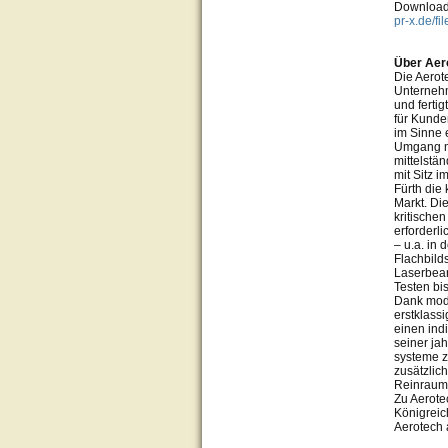
Downloadl
pr-x.de/f
Über Aer
Die Aerote
Unternehm
und fertig
für Kunde
im Sinne 
Umgang mi
mittelstä
mit Sitz i
Fürth die
Markt. Di
kritische
erforderli
– u.a. in
Flachbild
Laserbear
Testen bi
Dank mode
erstklass
einen ind
seiner j
systeme z
zusätzlic
Reinraumb
Zu Aerote
Königreic
Aerotech a