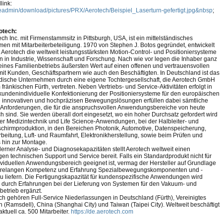
ink:
ileadmin/download/pictures/PRX/Aerotech/Beispiel_Laserturn-gefertigt.jpg&nbsp
;
otech:
ch Inc. mit Firmenstammsitz in Pittsburgh, USA, ist ein mittelständisches
en mit Mitarbeiterbeteiligung. 1970 von Stephen J. Botos gegründet, entwickelt
t Aerotech die weltweit leistungsstärksten Motion-Control- und Positioniersysteme
n in Industrie, Wissenschaft und Forschung. Nach wie vor legen die Inhaber ganz
eines Familienbetriebs äußersten Wert auf einen offenen und vertrauensvollen
t Kunden, Geschäftspartnern wie auch den Beschäftigten. In Deutschland ist das
ndische Unternehmen durch eine eigene Tochtergesellschaft, die Aerotech GmbH
m fränkischen Fürth, vertreten. Neben Vertriebs- und Service-Aktivitäten erfolgt in
 kundenindividuelle Konfektionierung der Positioniersysteme für den europäischen
e innovativen und hochpräzisen Bewegungslösungen erfüllen dabei sämtliche
n Anforderungen, die für die anspruchsvollen Anwendungsbereiche von heute
ch sind. Sie werden überall dort eingesetzt, wo ein hoher Durchsatz gefordert wird
 der Medizintechnik und Life Science-Anwendungen, bei der Halbleiter- und
schirmproduktion, in den Bereichen Photonik, Automotive, Datenspeicherung,
beitung, Luft- und Raumfahrt, Elektronikherstellung, sowie beim Prüfen und
s hin zur Montage.
rner Analyse- und Diagnosekapazitäten stellt Aerotech weltweit einen
igen technischen Support und Service bereit. Falls ein Standardprodukt nicht für
ividuellen Anwendungsbereich geeignet ist, vermag der Hersteller auf Grundlage
ahrelangen Kompetenz und Erfahrung Spezialbewegungskomponenten und -
u liefern. Die Fertigungskapazität für kundenspezifische Anwendungen wird
h durch Erfahrungen bei der Lieferung von Systemen für den Vakuum- und
etrieb ergänzt.
ch gehören Full-Service Niederlassungen in Deutschland (Fürth), Vereinigtes
h (Ramsdell), China (Shanghai City) und Taiwan (Taipei City). Weltweit beschäftigt
ktuell ca. 500 Mitarbeiter.
https://de.aerotech.com