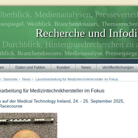
berblick. Medienanalysen, Presseverteil
ssespiegel. Weitblick. Branchendossiers, Themenreche
Recherche und Infodi
Durchblick. Hintergrundrecherchen zu 
tblick. Branchendossiers. Medienanalyse. Pressespiege
gen
Daten und Fakten
Kunden
News
Veröffentlichungen
er:
Startseite
>
News
>
Laserbearbeitung für Medizintechnikhersteller im Fokus
arbeitung für Medizintechnikhersteller im Fokus
 auf der Medical Technology Ireland, 24. - 25. September 2025,
Racecourse