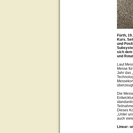
Fürth, 19
Kurs. Sei
und Posit
Subsystem
sich dem 
und Rota
Laut Mess
Messe für
Jahr das 
Technolog
Messekonz
überzeugt
Die Messe
Entwicklu
standardi
Teilnahme
Dieses Ko
„Unter un
auch viel
Linear- u