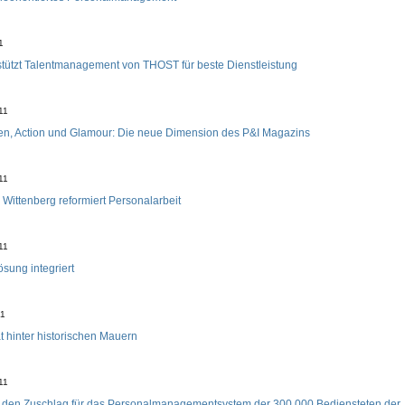
1
stützt Talentmanagement von THOST für beste Dienstleistung
11
n, Action und Glamour: Die neue Dimension des P&I Magazins
11
 Wittenberg reformiert Personalarbeit
11
ösung integriert
11
t hinter historischen Mauern
11
t den Zuschlag für das Personalmanagementsystem der 300.000 Bediensteten der