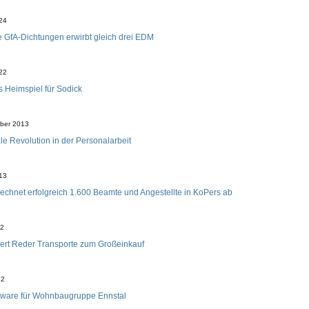
024
GfA-Dichtungen erwirbt gleich drei EDM
022
 Heimspiel für Sodick
ber 2013
ale Revolution in der Personalarbeit
013
rechnet erfolgreich 1.600 Beamte und Angestellte in KoPers ab
12
iert Reder Transporte zum Großeinkauf
12
tware für Wohnbaugruppe Ennstal