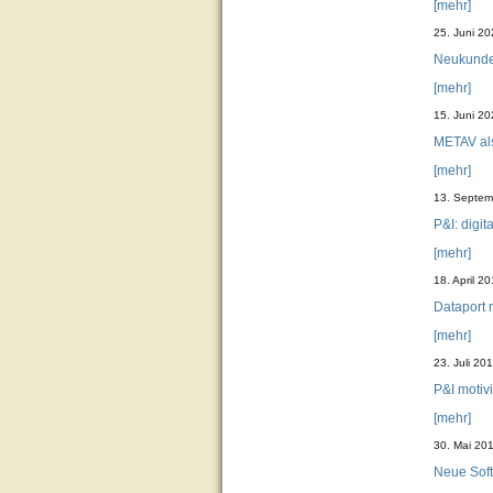
[mehr]
25. Juni 2
Neukunde 
[mehr]
15. Juni 2
METAV als
[mehr]
13. Septem
P&I: digit
[mehr]
18. April 2
Dataport 
[mehr]
23. Juli 20
P&I motiv
[mehr]
30. Mai 20
Neue Sof