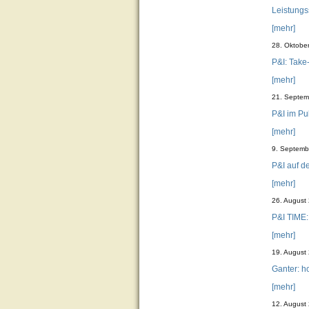
Leistungs
[mehr]
28. Oktobe
P&I: Take
[mehr]
21. Septem
P&I im Pu
[mehr]
9. Septemb
P&I auf d
[mehr]
26. August
P&I TIME: 
[mehr]
19. August
Ganter: 
[mehr]
12. August