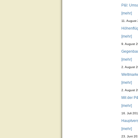
P&I: Umsa
[mehr]
11. August
Höhenflü
[mehr]
9. August 
Gegenbaue
[mehr]
2. August 
Weltmarke
[mehr]
2. August 
Mit der P
[mehr]
16. Juli 20
Hauptver
[mehr]
23. Juni 2