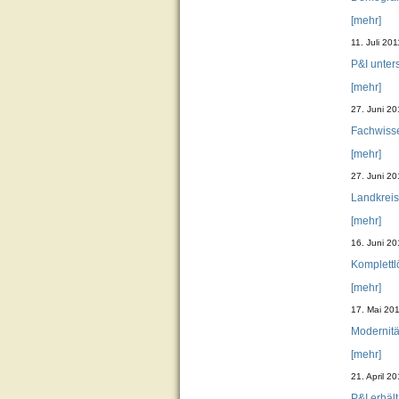
[mehr]
11. Juli 201
P&I unter
[mehr]
27. Juni 20
Fachwisse
[mehr]
27. Juni 20
Landkreis
[mehr]
16. Juni 20
Komplettl
[mehr]
17. Mai 20
Modernitä
[mehr]
21. April 20
P&I erhäl