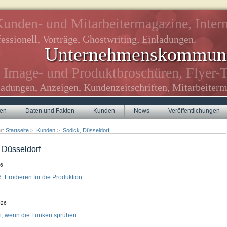
unden- und Mitarbeitermagazine, Intern
essionell, Vorträge, Ghostwriting, Einladungen.
Unternehmenskommuni
Image- und Produktbroschüren, Flyer-T
ladungen, Anzeigen, Kundenzeitschriften, Mitarbeiterm
gen
Daten und Fakten
Kunden
News
Veröffentlichungen
er:
Startseite
>
Kunden
>
Sodick, Düsseldorf
 Düsseldorf
26
 Erodieren für die Produktion
026
i, wenn die Funken sprühen