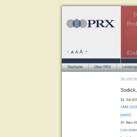
azine, Internetredaktion.
K
inladungen.
Prof
ren, Flyer-Texte, Newsletter.
ften, Mitarbeitermagazine.
A
Ein
–
A
+
A
Startseite
Über PRX
Leistun
Sie sind hi
Sodick,
31. Juli 20
AMB 2026:
[mehr]
25. März 2
Live dabe