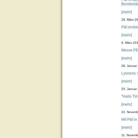
Bundeslä
[mehr]
29. März 2
P&I erobe
[mehr]
9. März 20
Messe PER
[mehr]
26. Januar
Lyoness: 
[mehr]
25. Januar
"Hallo Ti
[mehr]
22. Novem
Mit P&I in
[mehr]
11. Novemb