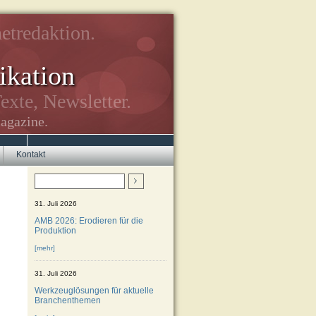
etredaktion.
kation
exte, Newsletter.
agazine.
Kontakt
31. Juli 2026
AMB 2026: Erodieren für die
Produktion
[mehr]
31. Juli 2026
Werkzeuglösungen für aktuelle
Branchenthemen