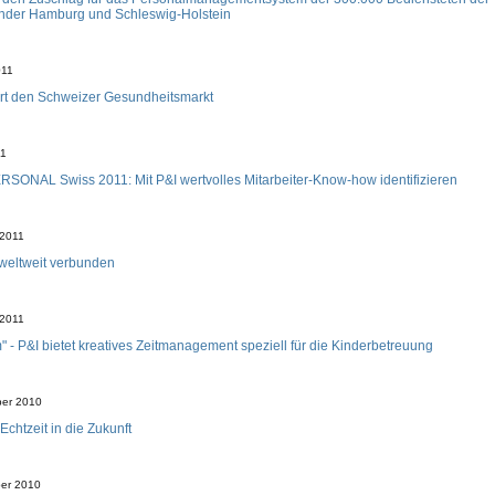
nder Hamburg und Schleswig-Holstein
011
rt den Schweizer Gesundheitsmarkt
11
SONAL Swiss 2011: Mit P&I wertvolles Mitarbeiter-Know-how identifizieren
 2011
weltweit verbunden
 2011
m" - P&I bietet kreatives Zeitmanagement speziell für die Kinderbetreuung
ber 2010
 Echtzeit in die Zukunft
er 2010