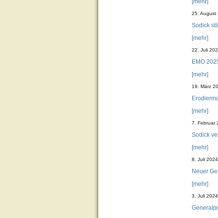
[mehr]
25. August
Sodick st
[mehr]
22. Juli 20
EMO 2025:
[mehr]
19. März 2
Erodierma
[mehr]
7. Februar
Sodick ve
[mehr]
8. Juli 2024
Neuer Ges
[mehr]
3. Juli 2024
Generalpro