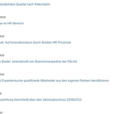
tzstärkstes Quartal nach Rekordjahr
 2010
ge im HR-Bereich
2010
r: Auf Innovationskurs durch flexible HR-Prozesse
2010
 Baxter: beeindruckt von Branchenexpertise der P&I AG
2010
&I Expertensuche qualifizierte Mitarbeiter aus den eigenen Reihen identifizieren
10
sammlung beschließt über den Jahresabschluss 2009/2010
010