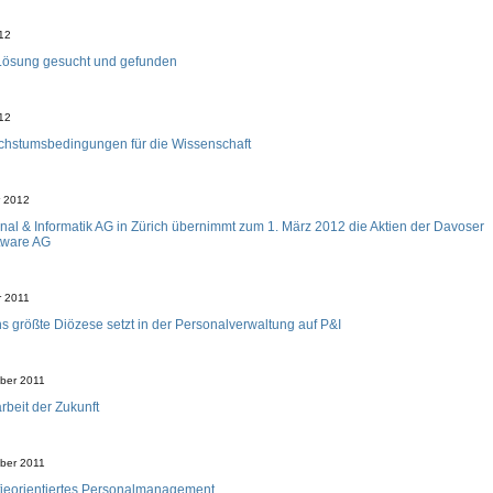
012
 Lösung gesucht und gefunden
012
hstumsbedingungen für die Wissenschaft
r 2012
nal & Informatik AG in Zürich übernimmt zum 1. März 2012 die Aktien der Davoser
tware AG
r 2011
hs größte Diözese setzt in der Personalverwaltung auf P&I
ber 2011
rbeit der Zukunft
ber 2011
ieorientiertes Personalmanagement