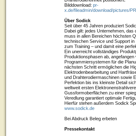
Bilddownload:
pr-
x.de/fileadmin/download/pictures
Über Sodick
Seit über 45 Jahren produziert Sod
Dabei gilt: jedes Unternehmen, das 
muss in allen Bereichen höchsten Q
technischen Service und Support in a
zum Training – und damit eine perf
Ein unerreicht vollständiges Produkt
Produktionsphasen ab, angefangen
Programmiersystemen für die Planu
nächsten Schritt ermöglichen die H
Elektrodenbearbeitung und Hartfräs
und Drahterodiermaschinen sowie 
Perfektion bis ins kleinste Detail s
weltweit ersten Elektronenstrahlv
Gussformoberflächen zu einer spiege
Veredlung garantiert optimale Ferti
Hierfür stehen außerdem Sodick Sp
www.sodick.de
Bei Abdruck Beleg erbeten
Pressekontakt