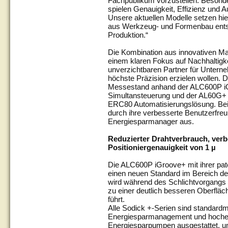
Fachpublikum vorzustellen. Besond
spielen Genauigkeit, Effizienz und 
Unsere aktuellen Modelle setzen h
aus Werkzeug- und Formenbau entsch
Produktion.“
Die Kombination aus innovativen M
einem klaren Fokus auf Nachhaltigk
unverzichtbaren Partner für Untern
höchste Präzision erzielen wollen. 
Messestand anhand der ALC600P i
Simultansteuerung und der AL60G+ 
ERC80 Automatisierungslösung. Be
durch ihre verbesserte Benutzerfreun
Energiesparmanager aus.
Reduzierter Drahtverbrauch, verb
Positioniergenauigkeit von 1 µ
Die ALC600P iGroove+ mit ihrer pate
einen neuen Standard im Bereich de
wird während des Schlichtvorgangs k
zu einer deutlich besseren Oberfläc
führt.
Alle Sodick +-Serien sind standard
Energiesparmanagement und hocheffi
Energiesparpumpen ausgestattet, um