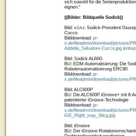
sich sowohl für die Serienproduktion 
eignen.“
((Bilder: Bildquelle Sodick))
Bild: v.l.n.r. Sodick-President Gius
Cocco
Bilddownload:
pr-
x.de/fileadmin/download/pictures
Addelia_Salvatore-Cocco.jpg &nbsp
Bild: Sodick AL60G
BU: EDM-Automatisierung: Die So
Roboterautomatisierung ERC80
Bilddownload:
pr-
x.de/fileadmin/download/picture
Bild: ALC600P
BU: Die ALC600P iGroove+ mit 8-A
patentierter iGroove-Technologie
Bilddownload:
pr-
x.de/fileadmin/download/picture
iGE_Right_vray_3dcg.jpg
Bild: iGroove
BU: Der iGroove-Rotationsmechanis
Drahterodiereinheit positioniert.