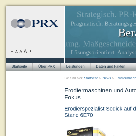
Strategisch. PR
Pragmatisch. Beratungsge
Ber
nahmen, Zielerreichung.
Maßgeschneider
-Strategien.
A
Lösungsorientiert. Analy
–
A
+
A
Startseite
Über PRX
Leistungen
Daten und Fakten
Sie sind hier:
Startseite
>
News
>
Erodiermasch
Erodiermaschinen und Aut
Fokus
Erodierspezialist Sodick auf 
Stand 6E70