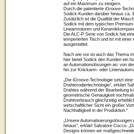
auf ein Maximum zu steigern.
Durch die patentierte iGroove-Tech
Sodick-Kunden darüber hinaus ca. 3
Zusätzlich ist die Qualität der Mas
Sodick mit dem typischen Premium-
Linearmotoren und Keramikkompone
Die ALC-P Serie von Sodick hat eine
temperierten Tisch und ist mit eine
ausgestattet.
Nach wie vor ist auch das Thema m
hier bietet Sodick den Kunden ein h
an Automationslösungen an: von der
hin zur Knickarm- oder Linienautoma
„Die iGroove-Technologie setzt ein
Drahterodiertechnologie“, erklärt Sa
Drahtes während der Bearbeitung kön
geometrische Genauigkeit nochmals
Drahtverbrauch gleichzeitig erheblich
wirtschaftlicher Sicht ein großer Vor
Nachhaltigkeit in der Produktion.“
„Unsere Automatisierungslösungen g
hinaus“, erklärt Salvatore Cocco. „D
Designs können wir maßgeschneider